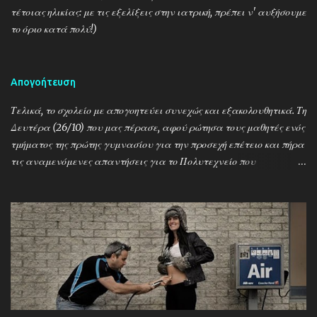
τέτοιας ηλικίας: με τις εξελίξεις στην ιατρική, πρέπει ν' αυξήσουμε
το όριο κατά πολύ!)
Απογοήτευση
Τελικά, το σχολείο με απογοητεύει συνεχώς και εξακολουθητικά. Τη
Δευτέρα (26/10) που μας πέρασε, αφού ρώτησα τους μαθητές ενός
τμήματος της πρώτης γυμνασίου για την προσεχή επέτειο και πήρα
τις αναμενόμενες απαντήσεις για το Πολυτεχνείο που
γιορτάζουμε μεθαύριο και τη χούντα και τους Τούρκους και το
1821 κι όλα μαζί έναν αχταρμά, άφησα κατά μέρος το μάθημα
που είχαμε και σύντομα και περιεκτικά τούς μίλησα για τον 2ο
Παγκόσμιο, τον Εμμανουέλε Γκράτσι, τον Μεταξά, το «Alors, c'est
la guerre!» (…) την εαρινή επίθεση, την Κατοχή (στην Ελλάδα και
ειδικά στην Καλαμπάκα), την πυρπόληση της πόλης μας, την
απελευθέρωση, τον εμφύλιο. Τα γράψαμε στον πίνακα, τα
εξηγήσαμε, ρωτούσαν, απαντούσα κ.λπ. Την άλλη μέρα, στην
σχετική σχολική γιορτή, άκουσαν για τα γεγονότα, είδαν βίντεο