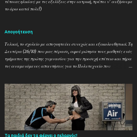
τέτοιας ηλικίας: με τις εξελίξεις στην ιατρική, πρέπει ν' αυξήσουμε
το όριο κατά πολύ!)
Απογοήτευση
Τελικά, το σχολείο με απογοητεύει συνεχώς και εξακολουθητικά. Τη
Δευτέρα (26/10) που μας πέρασε, αφού ρώτησα τους μαθητές ενός
τμήματος της πρώτης γυμνασίου για την προσεχή επέτειο και πήρα
τις αναμενόμενες απαντήσεις για το Πολυτεχνείο που
γιορτάζουμε μεθαύριο και τη χούντα και τους Τούρκους και το
1821 κι όλα μαζί έναν αχταρμά, άφησα κατά μέρος το μάθημα
που είχαμε και σύντομα και περιεκτικά τούς μίλησα για τον 2ο
Παγκόσμιο, τον Εμμανουέλε Γκράτσι, τον Μεταξά, το «Alors, c'est
la guerre!» (…) την εαρινή επίθεση, την Κατοχή (στην Ελλάδα και
ειδικά στην Καλαμπάκα), την πυρπόληση της πόλης μας, την
απελευθέρωση, τον εμφύλιο. Τα γράψαμε στον πίνακα, τα
εξηγήσαμε, ρωτούσαν, απαντούσα κ.λπ. Την άλλη μέρα, στην
σχετική σχολική γιορτή, άκουσαν για τα γεγονότα, είδαν βίντεο
Τα παιδιά δεν τα φέρνει ο πελαργός!