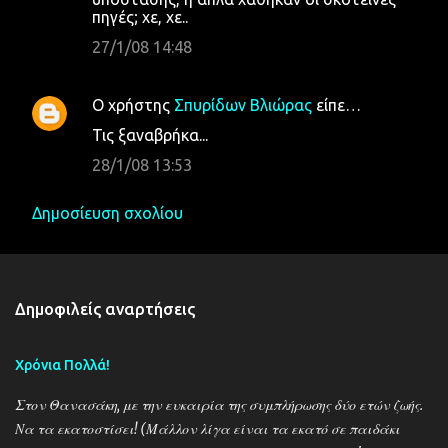
πηγές; χε, χε..
ό
λ
27/1/08 14:48
ι
α
Ο χρήστης
Σπυρίδων Βλιώρας
είπε…
Τις ξαναβρήκα...
28/1/08 13:53
Δημοσίευση σχολίου
Δημοφιλείς αναρτήσεις
Χρόνια Πολλά!
Στον Θανασάκη, με την ευκαιρία της συμπλήρωσης δύο ετών ζωής.
Να τα εκατοστίσει! (Μάλλον λίγα είναι τα εκατό σε παιδάκι