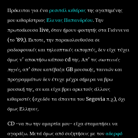
Πρόκειται για ένα
ρεσιτάλ κιθάρας
της αγαπημένης
μου κιθαρίστριας
Έλενας Παπανδρέου
. Την
πρωτοάκουσα live, όταν ήμουν φοιτητής στα Γιάννενα
(το '89;). Έκτοτε, την παρακολουθούσα σε
ραδιοφονικές και τηλεοπτικές εκπομπές, δεν είχε τύχει
όμως ν' αποκτήσω κάποιο cd της. Απ' τις
σκοτεινές
πηγές
, απ' όπου κατέβαζα GB μουσικής, ταινιών και
προγραμμάτων δεν έτυχε μέχρι σήμερα να βρω
μουσική της, αν και είχα βρει αρκετούς άλλους
κιθαριστές (σχεδόν τα άπαντα του Segovia π.χ.), όχι
όμως Έλληνες.
CD -να πω την αμαρτία μου- είχα σταματήσει να
αγοράζω. Μετά όμως από συζητήσεις με τον
αδερφό