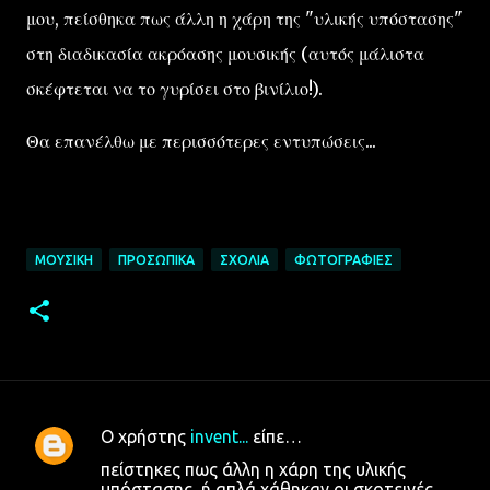
μου, πείσθηκα πως άλλη η χάρη της "υλικής υπόστασης"
στη διαδικασία ακρόασης μουσικής (αυτός μάλιστα
σκέφτεται να το γυρίσει στο βινίλιο!).
Θα επανέλθω με περισσότερες εντυπώσεις...
ΜΟΥΣΙΚΉ
ΠΡΟΣΩΠΙΚΆ
ΣΧΌΛΙΑ
ΦΩΤΟΓΡΑΦΊΕΣ
Ο χρήστης
invent...
είπε…
Σ
πείστηκες πως άλλη η χάρη της υλικής
χ
υπόστασης, ή απλά χάθηκαν οι σκοτεινές