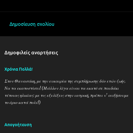
Δημοσίευση σχολίου
Σ
χ
ό
Δημοφιλείς αναρτήσεις
λ
ι
Χρόνια Πολλά!
α
Στον Θανασάκη, με την ευκαιρία της συμπλήρωσης δύο ετών ζωής.
Να τα εκατοστίσει! (Μάλλον λίγα είναι τα εκατό σε παιδάκι
τέτοιας ηλικίας: με τις εξελίξεις στην ιατρική, πρέπει ν' αυξήσουμε
το όριο κατά πολύ!)
Απογοήτευση