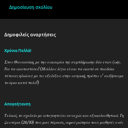
Δημοσίευση σχολίου
Σ
χ
ό
Δημοφιλείς αναρτήσεις
λ
ι
Χρόνια Πολλά!
α
Στον Θανασάκη, με την ευκαιρία της συμπλήρωσης δύο ετών ζωής.
Να τα εκατοστίσει! (Μάλλον λίγα είναι τα εκατό σε παιδάκι
τέτοιας ηλικίας: με τις εξελίξεις στην ιατρική, πρέπει ν' αυξήσουμε
το όριο κατά πολύ!)
Απογοήτευση
Τελικά, το σχολείο με απογοητεύει συνεχώς και εξακολουθητικά. Τη
Δευτέρα (26/10) που μας πέρασε, αφού ρώτησα τους μαθητές ενός