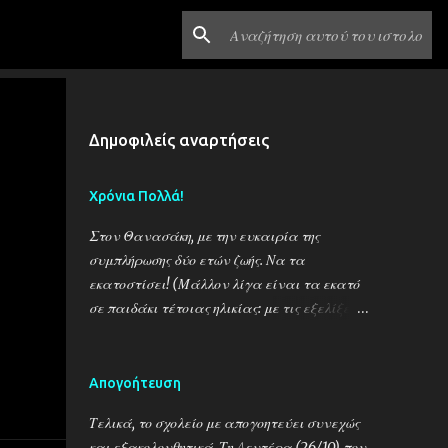
Δημοφιλείς αναρτήσεις
Χρόνια Πολλά!
Στον Θανασάκη, με την ευκαιρία της
συμπλήρωσης δύο ετών ζωής. Να τα
εκατοστίσει! (Μάλλον λίγα είναι τα εκατό
σε παιδάκι τέτοιας ηλικίας: με τις εξελίξεις
στην ιατρική, πρέπει ν' αυξήσουμε το όριο
κατά πολύ!)
Απογοήτευση
Τελικά, το σχολείο με απογοητεύει συνεχώς
και εξακολουθητικά. Τη Δευτέρα (26/10) που