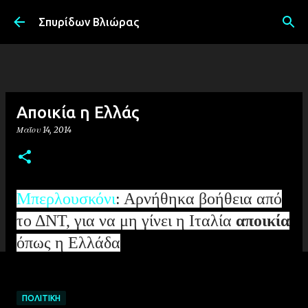
Μετάβαση στο κύριο περιεχόμενο
Σπυρίδων Βλιώρας
Αποικία η Ελλάς
Μαΐου 14, 2014
Μπερλουσκόνι
: Αρνήθηκα βοήθεια από
το ΔΝΤ, για να μη γίνει η Ιταλία
αποικία
όπως η Ελλάδα
ΠΟΛΙΤΙΚΉ