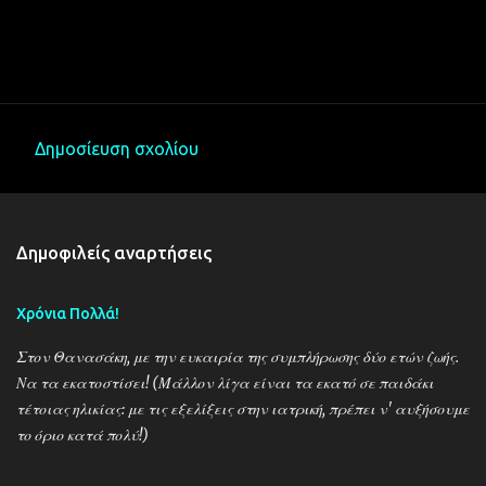
Δημοσίευση σχολίου
Σ
χ
ό
Δημοφιλείς αναρτήσεις
λ
ι
Χρόνια Πολλά!
α
Στον Θανασάκη, με την ευκαιρία της συμπλήρωσης δύο ετών ζωής.
Να τα εκατοστίσει! (Μάλλον λίγα είναι τα εκατό σε παιδάκι
τέτοιας ηλικίας: με τις εξελίξεις στην ιατρική, πρέπει ν' αυξήσουμε
το όριο κατά πολύ!)