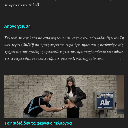
το όριο κατά πολύ!)
Απογοήτευση
Τελικά, το σχολείο με απογοητεύει συνεχώς και εξακολουθητικά. Τη
Δευτέρα (26/10) που μας πέρασε, αφού ρώτησα τους μαθητές ενός
τμήματος της πρώτης γυμνασίου για την προσεχή επέτειο και πήρα
τις αναμενόμενες απαντήσεις για το Πολυτεχνείο που
γιορτάζουμε μεθαύριο και τη χούντα και τους Τούρκους και το
1821 κι όλα μαζί έναν αχταρμά, άφησα κατά μέρος το μάθημα
που είχαμε και σύντομα και περιεκτικά τούς μίλησα για τον 2ο
Παγκόσμιο, τον Εμμανουέλε Γκράτσι, τον Μεταξά, το «Alors, c'est
la guerre!» (…) την εαρινή επίθεση, την Κατοχή (στην Ελλάδα και
ειδικά στην Καλαμπάκα), την πυρπόληση της πόλης μας, την
απελευθέρωση, τον εμφύλιο. Τα γράψαμε στον πίνακα, τα
εξηγήσαμε, ρωτούσαν, απαντούσα κ.λπ. Την άλλη μέρα, στην
σχετική σχολική γιορτή, άκουσαν για τα γεγονότα, είδαν βίντεο
Τα παιδιά δεν τα φέρνει ο πελαργός!
και άλλο οπτικουακουστικό υλικό, φώναξαν Ζήτω! Και σήμερα, που