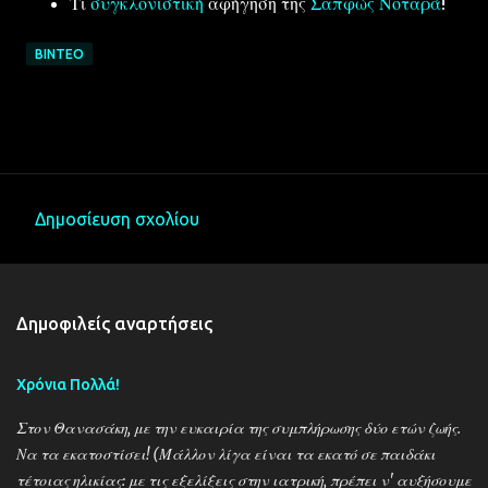
Τι
συγκλονιστική
αφήγηση της
Σαπφώς Νοταρά
!
ΒΊΝΤΕΟ
Δημοσίευση σχολίου
Σ
χ
ό
Δημοφιλείς αναρτήσεις
λ
ι
Χρόνια Πολλά!
α
Στον Θανασάκη, με την ευκαιρία της συμπλήρωσης δύο ετών ζωής.
Να τα εκατοστίσει! (Μάλλον λίγα είναι τα εκατό σε παιδάκι
τέτοιας ηλικίας: με τις εξελίξεις στην ιατρική, πρέπει ν' αυξήσουμε