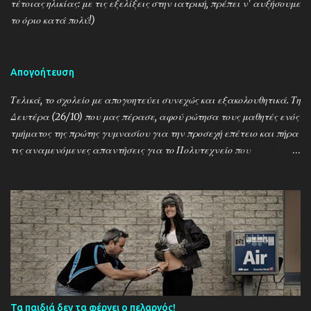
τέτοιας ηλικίας: με τις εξελίξεις στην ιατρική, πρέπει ν' αυξήσουμε
το όριο κατά πολύ!)
Απογοήτευση
Τελικά, το σχολείο με απογοητεύει συνεχώς και εξακολουθητικά. Τη
Δευτέρα (26/10) που μας πέρασε, αφού ρώτησα τους μαθητές ενός
τμήματος της πρώτης γυμνασίου για την προσεχή επέτειο και πήρα
τις αναμενόμενες απαντήσεις για το Πολυτεχνείο που
γιορτάζουμε μεθαύριο και τη χούντα και τους Τούρκους και το
1821 κι όλα μαζί έναν αχταρμά, άφησα κατά μέρος το μάθημα
που είχαμε και σύντομα και περιεκτικά τούς μίλησα για τον 2ο
Παγκόσμιο, τον Εμμανουέλε Γκράτσι, τον Μεταξά, το «Alors, c'est
la guerre!» (…) την εαρινή επίθεση, την Κατοχή (στην Ελλάδα και
ειδικά στην Καλαμπάκα), την πυρπόληση της πόλης μας, την
απελευθέρωση, τον εμφύλιο. Τα γράψαμε στον πίνακα, τα
εξηγήσαμε, ρωτούσαν, απαντούσα κ.λπ. Την άλλη μέρα, στην
σχετική σχολική γιορτή, άκουσαν για τα γεγονότα, είδαν βίντεο
Τα παιδιά δεν τα φέρνει ο πελαργός!