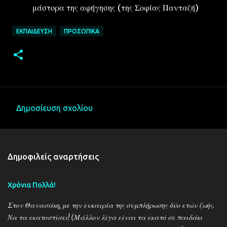
μάστορα της αφήγησης (της Σοφίας Πανταζή)
ΕΚΠΑΊΔΕΥΣΗ
ΠΡΟΣΩΠΙΚΆ
Δημοσίευση σχολίου
Σ
χ
ό
Δημοφιλείς αναρτήσεις
λ
ι
Χρόνια Πολλά!
α
Στον Θανασάκη, με την ευκαιρία της συμπλήρωσης δύο ετών ζωής.
Να τα εκατοστίσει! (Μάλλον λίγα είναι τα εκατό σε παιδάκι