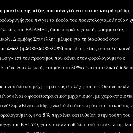
 ρουτίνα της μίζας που συνεχίζεται και σε καιρό κρίσης
οροδιαφυγής που πνίγει τα έσοδα του προϋπολογισμού ήρθαν χ
εκδήλωσης του ΕΛΙΑΜΕΠ, όπου ο πρώην γενικός γραμματέας
κών, Διομήδης Σπινέλλης, μίλησε για τη διαφθορά στον
του 4-4-2 (ή 40%-40%-20%) που, όπως είπε, αποτελεί κοινό
ωση» επί του προστίμου που κάνει στον φορολογούμενο ο
σεπώνει» ο ελεγκτής και μόνο το 20% είναι το τελικό έσοδο π
σο νυν όσο και μέχρι πρότινος στελέχη του υπ. Οικονομικών
ένος είναι ο φοροεισπρακτικός μηχανισμός, με χαρακτηριστικ
νέλλη. «Είναι επίσης γνωστό ότι όταν πρόκειται το κράτος 
ορολογούμενο, ένα 8% πηγαίνει κατευθείαν στην τσέπη του
γ.γ. του ΚΕΠΥΟ, για να τον διορθώσει από το πάνελ της ίδια