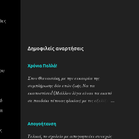
θες
Δημοφιλείς αναρτήσεις
Χρόνια Πολλά!
ου
Στον Θανασάκη, με την ευκαιρία της
συμπλήρωσης δύο ετών ζωής. Να τα
εκατοστίσει! (Μάλλον λίγα είναι τα εκατό
ό
σε παιδάκι τέτοιας ηλικίας: με τις εξελίξεις
στην ιατρική, πρέπει ν' αυξήσουμε το όριο
να
κατά πολύ!)
Απογοήτευση
ς
Τελικά, το σχολείο με απογοητεύει συνεχώς