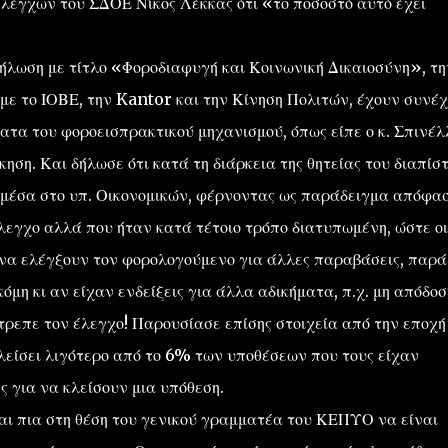
ελέγχων του ΣΔΟΕ Νίκος Λέκκας ότι «το ποσοστό αυτό έχει
δήλωση με τίτλο «Φοροδιαφυγή και Κοινωνική Δικαιοσύνη», τη
ε το ΙΟΒΕ, την Kantor και την Κίνηση Πολιτών, έχουν συνέχ
ατα του φοροεισπρακτικού μηχανισμού, όπως είπε ο κ. Σπινέλ
κηση. Και δήλωσε ότι κατά τη διάρκεια της θητείας του διαπίσ
έσα στο υπ. Οικονομικών, φέρνοντας ως παράδειγμα απόφα
λεγχο αλλά που ήταν κατά τέτοιο τρόπο διατυπωμένη, ώστε οι
 να ελέγξουν τον φορολογούμενο για άλλες παραβάσεις, παρά
όμη κι αν είχαν ενδείξεις για άλλα αδικήματα, π.χ. μη απόδοσ
τρεπε τον έλεγχο! Παρουσίασε επίσης στοιχεία από την εποχή
κλείσει λιγότερο από το 6% των υποθέσεων που τους είχαν
 για να κλείσουν μια υπόθεση.
εται πια στη θέση του γενικού γραμματέα του ΚΕΠΥΟ να είναι