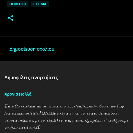
ΠΟΛΙΤΙΚΉ
ΣΧΌΛΙΑ
Δημοσίευση σχολίου
Σ
χ
ό
Δημοφιλείς αναρτήσεις
λ
ι
Χρόνια Πολλά!
α
Στον Θανασάκη, με την ευκαιρία της συμπλήρωσης δύο ετών ζωής.
Να τα εκατοστίσει! (Μάλλον λίγα είναι τα εκατό σε παιδάκι
τέτοιας ηλικίας: με τις εξελίξεις στην ιατρική, πρέπει ν' αυξήσουμε
το όριο κατά πολύ!)