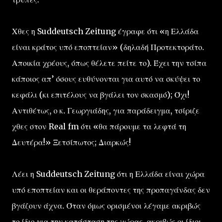
Χθες η Suddeutsch Zeitung έγραφε ότι «η Ελλάδα
είναι κράτος υπό εποπτείαν» (δηλαδή Προτεκτοράτο.
Αποικία χρέους, όπως θέλετε πείτε το). Έχει την τσίπα
κάποιος απ’ όσους ευθύνονται για αυτό να σκύψει το
κεφάλι (κι επιτέλους να βγάλει τον σκασμό); Όχι!
Αντιθέτως, ο κ. Γεωργιάδης, για παράδειγμα, τσίριζε
χθες στον Real fm ότι «θα πάρουμε τα λεφτά τη
Δευτέρα!» Ξετσίπωτος; Διαρκώς!
Λέει η Suddeutsch Zeitung ότι η Ελλάδα είναι χώρα
υπό εποπτείαν και οι θεράποντες της προπαγάνδας δεν
βγάζουν άχνα. Όταν όμως ορισμένοι λέγαμε ακριβώς
το ίδιο για την κατάσταση της χώρας, ακριβώς οι ίδιοι