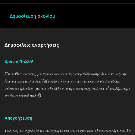
Δημοσίευση σχολίου
Σ
χ
ό
Δημοφιλείς αναρτήσεις
λ
ι
Χρόνια Πολλά!
α
Στον Θανασάκη, με την ευκαιρία της συμπλήρωσης δύο ετών ζωής.
Να τα εκατοστίσει! (Μάλλον λίγα είναι τα εκατό σε παιδάκι
τέτοιας ηλικίας: με τις εξελίξεις στην ιατρική, πρέπει ν' αυξήσουμε
το όριο κατά πολύ!)
Απογοήτευση
Τελικά, το σχολείο με απογοητεύει συνεχώς και εξακολουθητικά. Τη