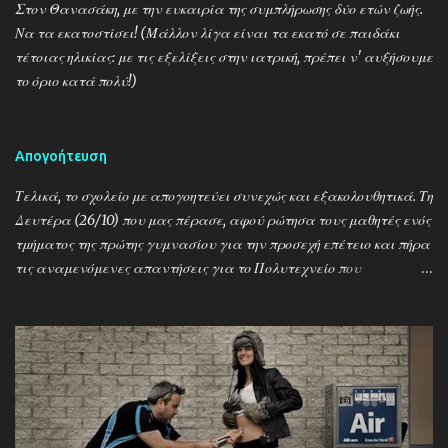
Στον Θανασάκη, με την ευκαιρία της συμπλήρωσης δύο ετών ζωής.
Να τα εκατοστίσει! (Μάλλον λίγα είναι τα εκατό σε παιδάκι
τέτοιας ηλικίας: με τις εξελίξεις στην ιατρική, πρέπει ν' αυξήσουμε
το όριο κατά πολύ!)
Απογοήτευση
Τελικά, το σχολείο με απογοητεύει συνεχώς και εξακολουθητικά. Τη
Δευτέρα (26/10) που μας πέρασε, αφού ρώτησα τους μαθητές ενός
τμήματος της πρώτης γυμνασίου για την προσεχή επέτειο και πήρα
τις αναμενόμενες απαντήσεις για το Πολυτεχνείο που
γιορτάζουμε μεθαύριο και τη χούντα και τους Τούρκους και το
1821 κι όλα μαζί έναν αχταρμά, άφησα κατά μέρος το μάθημα
που είχαμε και σύντομα και περιεκτικά τούς μίλησα για τον 2ο
Παγκόσμιο, τον Εμμανουέλε Γκράτσι, τον Μεταξά, το «Alors, c'est
la guerre!» (…) την εαρινή επίθεση, την Κατοχή (στην Ελλάδα και
ειδικά στην Καλαμπάκα), την πυρπόληση της πόλης μας, την
απελευθέρωση, τον εμφύλιο. Τα γράψαμε στον πίνακα, τα