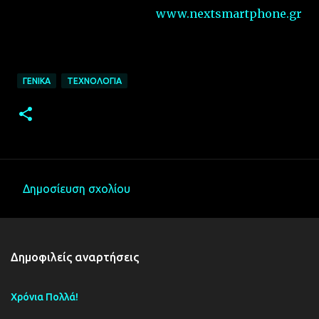
www.nextsmartphone.gr
ΓΕΝΙΚΆ
ΤΕΧΝΟΛΟΓΊΑ
Δημοσίευση σχολίου
Σ
χ
ό
Δημοφιλείς αναρτήσεις
λ
ι
Χρόνια Πολλά!
α