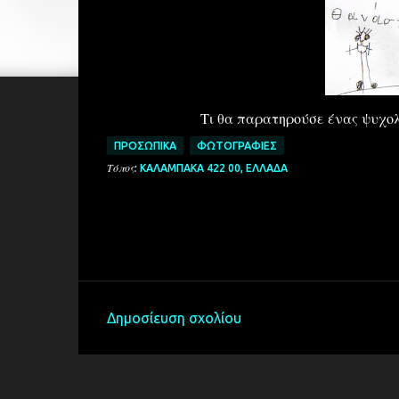
Τι θα παρατηρούσε ένας ψυχολ
ΠΡΟΣΩΠΙΚΆ
ΦΩΤΟΓΡΑΦΊΕΣ
Τόπος:
ΚΑΛΑΜΠΆΚΑ 422 00, ΕΛΛΆΔΑ
Δημοσίευση σχολίου
Σ
χ
ό