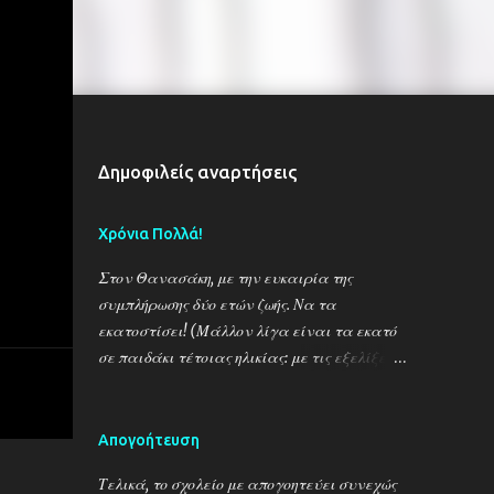
Δημοφιλείς αναρτήσεις
Χρόνια Πολλά!
Στον Θανασάκη, με την ευκαιρία της
συμπλήρωσης δύο ετών ζωής. Να τα
εκατοστίσει! (Μάλλον λίγα είναι τα εκατό
σε παιδάκι τέτοιας ηλικίας: με τις εξελίξεις
στην ιατρική, πρέπει ν' αυξήσουμε το όριο
κατά πολύ!)
Απογοήτευση
Τελικά, το σχολείο με απογοητεύει συνεχώς