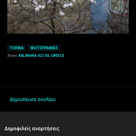
ΤΟΠΙΚΆ
ΦΩΤΟΓΡΑΦΊΕΣ
Τόπος:
KALABAKA 422 00, GREECE
Δημοσίευση σχολίου
Σ
χ
ό
Δημοφιλείς αναρτήσεις
λ