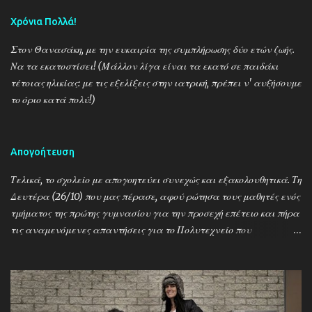
ι
Χρόνια Πολλά!
α
Στον Θανασάκη, με την ευκαιρία της συμπλήρωσης δύο ετών ζωής.
Να τα εκατοστίσει! (Μάλλον λίγα είναι τα εκατό σε παιδάκι
τέτοιας ηλικίας: με τις εξελίξεις στην ιατρική, πρέπει ν' αυξήσουμε
το όριο κατά πολύ!)
Απογοήτευση
Τελικά, το σχολείο με απογοητεύει συνεχώς και εξακολουθητικά. Τη
Δευτέρα (26/10) που μας πέρασε, αφού ρώτησα τους μαθητές ενός
τμήματος της πρώτης γυμνασίου για την προσεχή επέτειο και πήρα
τις αναμενόμενες απαντήσεις για το Πολυτεχνείο που
γιορτάζουμε μεθαύριο και τη χούντα και τους Τούρκους και το
1821 κι όλα μαζί έναν αχταρμά, άφησα κατά μέρος το μάθημα
που είχαμε και σύντομα και περιεκτικά τούς μίλησα για τον 2ο
Παγκόσμιο, τον Εμμανουέλε Γκράτσι, τον Μεταξά, το «Alors, c'est