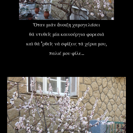
Ὅταν μιὰν ἄνοιξη χαμογελάσει
θὰ ντυθεῖς μία καινούργια φορεσιὰ
καὶ θὰ ’ρθεῖς νὰ σφίξεις τὰ χέρια μου,
παλιέ μου φίλε...