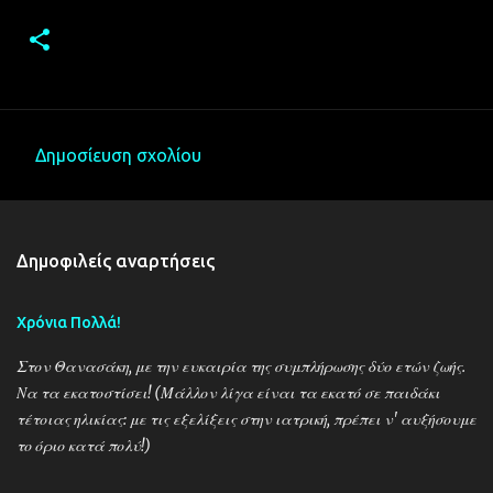
Δημοσίευση σχολίου
Σ
χ
ό
Δημοφιλείς αναρτήσεις
λ
ι
Χρόνια Πολλά!
α
Στον Θανασάκη, με την ευκαιρία της συμπλήρωσης δύο ετών ζωής.
Να τα εκατοστίσει! (Μάλλον λίγα είναι τα εκατό σε παιδάκι
τέτοιας ηλικίας: με τις εξελίξεις στην ιατρική, πρέπει ν' αυξήσουμε
το όριο κατά πολύ!)