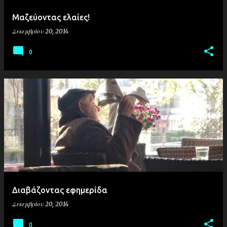
σ
Μαζεύοντας ελαίες!
ε
Δεκεμβρίου 20, 2014
ι
ς
0
Διαβάζοντας εφημερίδα
Δεκεμβρίου 20, 2014
0