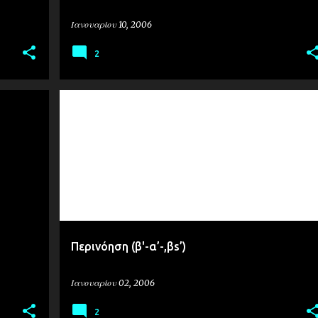
Ιανουαρίου 10, 2006
2
ΣΧΌΛΙΑ
ΤΟΠΙΚΆ
Περινόηση (β'-α’-,βs’)
Ιανουαρίου 02, 2006
2