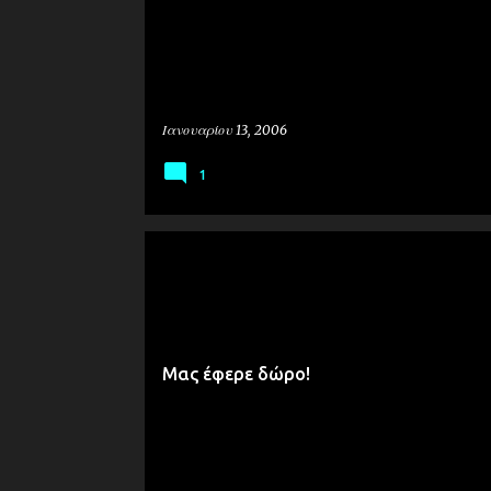
ή
σ
ε
ι
Ιανουαρίου 13, 2006
ς
1
ΔΙΑΔΙΚΤΥΑΚΆ
ΠΡΟΣΩΠΙΚΆ
Μας έφερε δώρο!