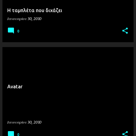
σ
Η ταμπλέτα που διχάζει
ε
Ιανουαρίου 30, 2010
ι
ς
0
Avatar
Ιανουαρίου 30, 2010
0